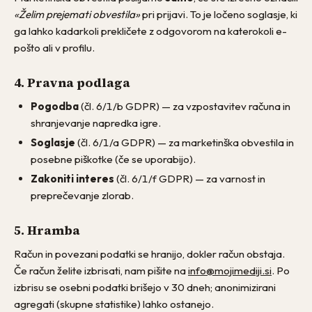
«Želim prejemati obvestila»
pri prijavi. To je ločeno soglasje, ki
ga lahko kadarkoli prekličete z odgovorom na katerokoli e-
pošto ali v profilu.
4. Pravna podlaga
Pogodba
(čl. 6/1/b GDPR) — za vzpostavitev računa in
shranjevanje napredka igre.
Soglasje
(čl. 6/1/a GDPR) — za marketinška obvestila in
posebne piškotke (če se uporabijo).
Zakoniti interes
(čl. 6/1/f GDPR) — za varnost in
preprečevanje zlorab.
5. Hramba
Račun in povezani podatki se hranijo, dokler račun obstaja.
Če račun želite izbrisati, nam pišite na
info@mojimediji.si
. Po
izbrisu se osebni podatki brišejo v 30 dneh; anonimizirani
agregati (skupne statistike) lahko ostanejo.