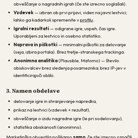
obveščanje o nagradnih igrah (če ste izrecno soglašali).
Vzdevek
— izbran ob prvi prijavi, viden na javni lestvici;
lahko ga kadarkoli spremenite v
profilu
.
Igralni rezultati
— odigrane igre, uspeh, čas igre.
Uporabljeni za lestvico in osebno statistiko.
Naprava in piškotki
— minimalni piškotki za delovanje
(seja, izbira portala). Brez tretje-stranskega trackinga.
Anonimna analitika
(Plausible, Matomo) — število
obiskovalcev brez sledenja posameznika; brez IP-jev v
identificirajoči obliki.
3. Namen obdelave
delovanje igre in shranjevanje napredka,
prikaz na lestvici (vzdevek + rezultat),
obveščanje o izidu nagradne igre (le pri sodelovanju),
statistika obiskanosti (anonimno).
Marketinška obvestila pošiljamo
samo
, če ste izrecno označili