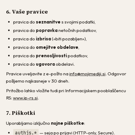
6. Vaše pravice
pravica do
seznanitve
s svojimi podatki,
pravica do
popravka
netočnih podatkov,
pravica do
izbrisa
(«biti pozabljen»),
pravica do
omejitve obdelave
,
pravica do
prenosljivosti
podatkov,
pravica do
ugovora
obdelavi.
Pravice uveljavite z e-pošto na
info@mojimediji.si
. Odgovor
pošljemo najkasneje v 30 dneh.
Pritožbo lahko vložite tudi pri Informacijskem pooblaščencu
RS:
www.ip-rs.si
.
7. Piškotki
Uporabljamo izključno
nujne piškotke
:
authjs.*
— seja po prijavi (HTTP-only, Secure).