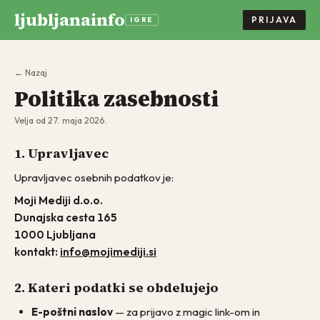
ljubljanainfo
PRIJAVA
IGRE
← Nazaj
Politika zasebnosti
Velja od 27. maja 2026.
1. Upravljavec
Upravljavec osebnih podatkov je:
Moji Mediji d.o.o.
Dunajska cesta 165
1000 Ljubljana
kontakt:
info@mojimediji.si
2. Kateri podatki se obdelujejo
E-poštni naslov
— za prijavo z magic link-om in