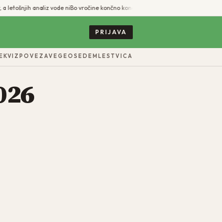
a letošnjih analiz vode ni
Bo vročine končno konec? Hrvati napovedali padec temper
PRIJAVA
E
KVIZ
POVEZAVE
GEO
SEDEM
LESTVICA
026