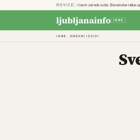
cisti prijeli 44-letnega tujca z vžigalnikom
Alarm zaradi suše: Slovenske reke up
NOVICE
ljubljanainfo
IGRE
IGRE · DNEVNI IZZIVI
Sv