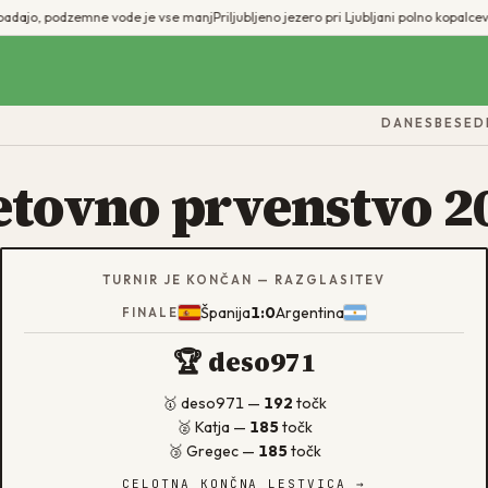
adajo, podzemne vode je vse manj
Priljubljeno jezero pri Ljubljani polno kopalcev, 
DANES
BESED
etovno prvenstvo 2
TURNIR JE KONČAN — RAZGLASITEV
Španija
1
:
0
Argentina
FINALE
🏆
deso971
🥇
deso971
—
192
točk
🥈
Katja
—
185
točk
🥉
Gregec
—
185
točk
CELOTNA KONČNA LESTVICA →