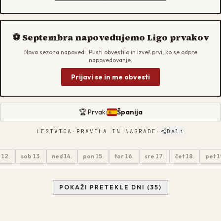
⚽
Septembra
napovedujemo
Ligo prvakov
Nova sezona napovedi. Pusti obvestilo in izveš prvi, ko se odpre
napovedovanje.
Prijavi se in me obvesti
🏆 Prvak:
Španija
LESTVICA
·
PRAVILA IN NAGRADE
·
Deli
 12.
sob 13.
ned 14.
pon 15.
tor 16.
sre 17.
čet 18.
pet 1
POKAŽI PRETEKLE DNI (35)