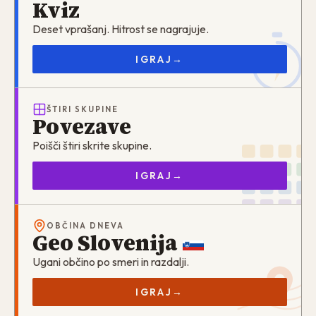
Kviz
Deset vprašanj. Hitrost se nagrajuje.
IGRAJ
→
ŠTIRI SKUPINE
Povezave
Poišči štiri skrite skupine.
IGRAJ
→
OBČINA DNEVA
Geo Slovenija
Ugani občino po smeri in razdalji.
IGRAJ
→