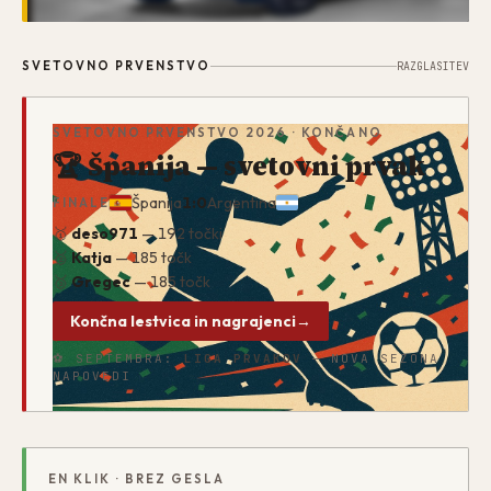
SVETOVNO PRVENSTVO
RAZGLASITEV
SVETOVNO PRVENSTVO 2026
· KONČANO
🏆 Španija — svetovni prvak
Španija
1
:
0
Argentina
FINALE
🥇
deso971
—
192
točki
🥈
Katja
—
185
točk
🥉
Gregec
—
185
točk
Končna lestvica in nagrajenci
→
⚽
SEPTEMBRA
:
LIGA PRVAKOV
— NOVA SEZONA
NAPOVEDI
EN KLIK · BREZ GESLA