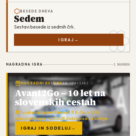
BESEDE DNEVA
Sedem
Sestavi besede iz sedmih črk.
IGRAJ
→
NAGRADNA IGRA
1
NAGRADA
NAGRADNI KVIZ #4
10 VPRAŠANJ
Avant2Go – 10 let na
slovenskih cestah
🎁 1x vikend najem Renault 5 E-Tech. 20 x
brezplačni vpis + 20 EUR dobropisa za vožnje.
IGRAJ IN SODELUJ
→