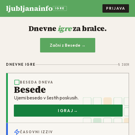
ljubljanainfo
PRIJAVA
IGRE
Dnevne
igre
za bralce.
Začni z Besede →
DNEVNE IGRE
5
IGER
BESEDA DNEVA
Besede
Ujemi besedo v šestih poskusih.
IGRAJ
→
ČASOVNI IZZIV