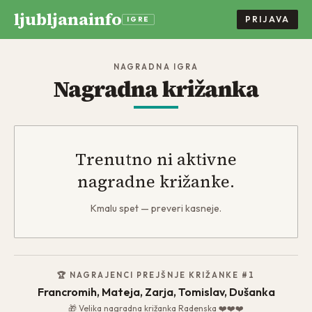
ljubljanainfo
PRIJAVA
IGRE
NAGRADNA IGRA
Nagradna križanka
Trenutno ni aktivne
nagradne križanke.
Kmalu spet — preveri kasneje.
🏆 NAGRAJENCI PREJŠNJE KRIŽANKE
#1
Francromih, Mateja, Zarja, Tomislav, Dušanka
🎁
Velika nagradna križanka Radenska ❤️❤️❤️